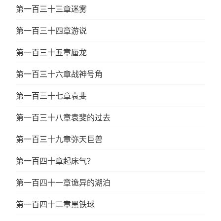
第一百三十三章迷雾
第一百三十四章游说
第一百三十五章蜃龙
第一百三十六章战神号角
第一百三十七章袁斐
第一百三十八章袁斐的过去
第一百三十九章弥天巨兽
第一百四十章起床气？
第一百四十一章诡异的湖泊
第一百四十二章黑铁球