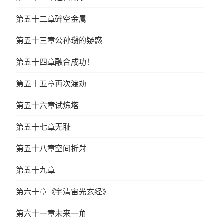
第五十二章碎空金属
第五十三章公孙瓒的疑惑
第五十四章融合成功！
第五十五章再次渡劫
第五十六章试炼塔
第五十七章无耻
第五十八章空间折射
第五十九章
第六十章《宇清宙光玄经》
第六十一章未来一角