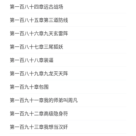
第一百八十四章远古战场
第一百八十五章第三道防线
第一百八十六章九天玄雷阵
第一百八十七章三尾狐妖
第一百八十八章装逼
第一百八十九章九龙灭天阵
第一百九十章包围
第一百九十一章我的师弟叫周凡
第一百九十二章高级隐身符
第一百九十三章我想当汉奸