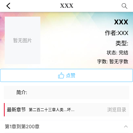
XXX
XXX
作者:XXX
暂无图片
类型:
状态: 完结
字数: 暂无字数
点赞
简介:
最新章节
浏览目录
第二百二十三章人类...坏...
第1章到第200章