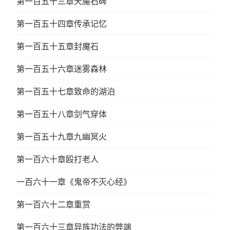
第一百五十三章天魔石碑
第一百五十四章传承记忆
第一百五十五章封魔石
第一百五十六章迷雾森林
第一百五十七章致命的湖泊
第一百五十八章剑气穿体
第一百五十九章九幽冥火
第一百六十章殴打老人
一百六十一章《鬼帝不灭心经》
第一百六十二章重赏
第一百六十三章异族功法的弊端