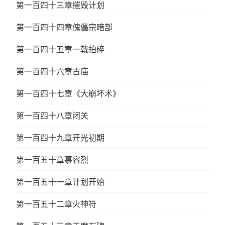
第一百四十三章摧毁计划
第一百四十四章傀儡宗暗部
第一百四十五章一戟拍碎
第一百四十六章古庙
第一百四十七章《大崩坏术》
第一百四十八章闭关
第一百四十九章开光初期
第一百五十章慕容烈
第一百五十一章计划开始
第一百五十二章火神符