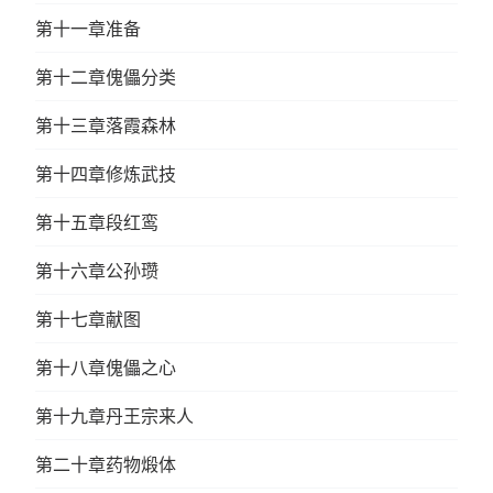
第十一章准备
第十二章傀儡分类
第十三章落霞森林
第十四章修炼武技
第十五章段红鸾
第十六章公孙瓒
第十七章献图
第十八章傀儡之心
第十九章丹王宗来人
第二十章药物煅体