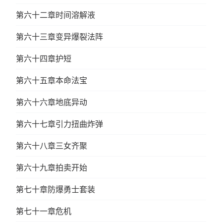
第六十二章时间溶解液
第六十三章变异爆裂法阵
第六十四章护短
第六十五章本命法宝
第六十六章地底异动
第六十七章引力扭曲炸弹
第六十八章三女齐聚
第六十九章拍卖开始
第七十章防爆勇士套装
第七十一章危机