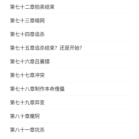
第七十二章拍卖结束
第七十三章暗网
第七十四章追杀
第七十五章追杀结束？还是开始？
第七十六章吕襄嬛
第七十七章冲突
第七十八章制作本命傀儡
第七十九章异变
第八十章魔轲
第八十一章坑杀