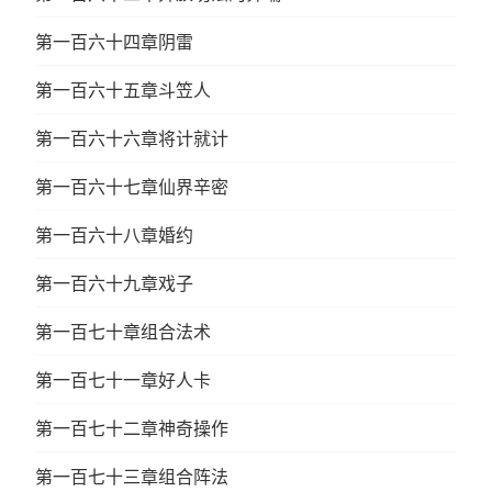
第一百六十四章阴雷
第一百六十五章斗笠人
第一百六十六章将计就计
第一百六十七章仙界辛密
第一百六十八章婚约
第一百六十九章戏子
第一百七十章组合法术
第一百七十一章好人卡
第一百七十二章神奇操作
第一百七十三章组合阵法