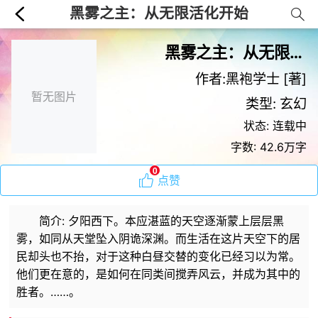
黑雾之主：从无限活化开始
黑雾之主：从无限活化开始
作者:黑袍学士 [著]
暂无图片
类型: 玄幻
状态: 连载中
字数: 42.6万字
0
点赞
简介: 夕阳西下。本应湛蓝的天空逐渐蒙上层层黑
雾，如同从天堂坠入阴诡深渊。而生活在这片天空下的居
民却头也不抬，对于这种白昼交替的变化已经习以为常。
他们更在意的，是如何在同类间搅弄风云，并成为其中的
胜者。……。