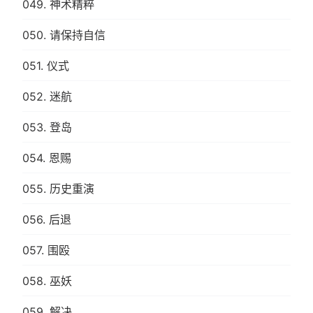
049. 神术精粹
050. 请保持自信
051. 仪式
052. 迷航
053. 登岛
054. 恩赐
055. 历史重演
056. 后退
057. 围殴
058. 巫妖
059. 解决