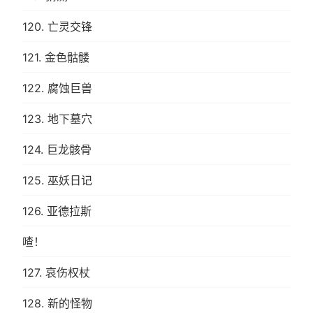
120. 亡灵交锋
121. 金色骷髅
122. 腐蚀巨兽
123. 地下墓穴
124. 巨龙骸骨
125. 巫妖日记
126. 亚德拉斯
喳！
127. 哀伤权杖
128. 新的怪物