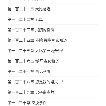
第一百二十一章 大比临近
第一百二十二章 名单
第一百二十三章 岚婉的身份
第一百二十四章 外院‘百晓生’布知道
第一百二十五章 大比第一场开始！
第一百二十六章 ‘萝莉毒女’柳芝
第一百二十七章 再见张虚
第一百二十八章 您是我的姐夫！！
第一百二十九章 弟子审查师
第一百三十章 交换条件