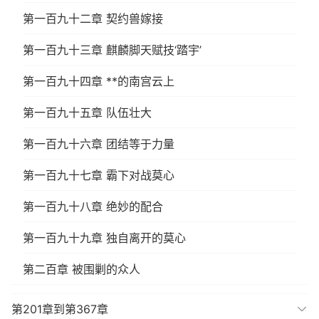
第一百九十二章 契约兽嫁接
第一百九十三章 麒麟脚天赋技‘踏宇’
第一百九十四章 **的南宫云上
第一百九十五章 队伍壮大
第一百九十六章 团结等于力量
第一百九十七章 霸下对战莫心
第一百九十八章 绝妙的配合
第一百九十九章 独自离开的莫心
第二百章 被围剿的众人
第201章到第367章