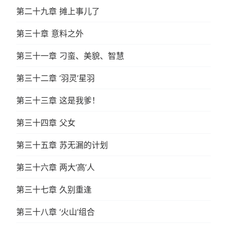
第二十九章 摊上事儿了
第三十章 意料之外
第三十一章 刁蛮、美貌、智慧
第三十二章 ‘羽灵’星羽
第三十三章 这是我爹！
第三十四章 父女
第三十五章 苏无漏的计划
第三十六章 两大‘高’人
第三十七章 久别重逢
第三十八章 ‘火山’组合