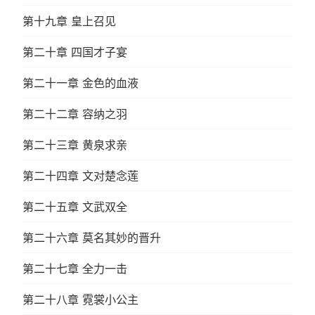
第十九章 皇上召见
第二十章 四国才子宴
第二十一章 金色的血液
第二十二章 容纳之羽
第二十三章 黄泉求亲
第二十四章 文对楚念莲
第二十五章 文武双全
第二十六章 莫名其妙的晋升
第二十七章 全力一击
第二十八章 霓裳小公主