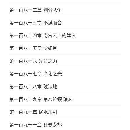
第一百八十二章 划分队伍
第一百八十三章 不谋而合
第一百八十四章 南宫云上的建议
第一百八十五章 冷如月
第一百八十六 光芒之力
第一百八十七章 净化之光
第一百八十八章 残缺地
第一百八十九章 第八统领 琅岐
第一百九十章 祸水东引
第一百九十一章 狂暴龙熊