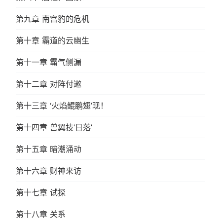
第九章 南宫豹的危机
第十章 霸道的云幽生
第十一章 霸气侧漏
第十二章 对阵付遨
第十三章 ‘火焰鲲鹏翅’现！
第十四章 兽翼技‘日落’
第十五章 暗潮涌动
第十六章 财神来访
第十七章 试探
第十八章 关系