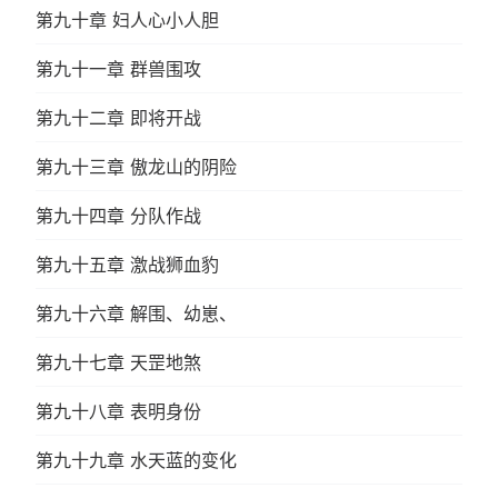
第九十章 妇人心小人胆
第九十一章 群兽围攻
第九十二章 即将开战
第九十三章 傲龙山的阴险
第九十四章 分队作战
第九十五章 激战狮血豹
第九十六章 解围、幼崽、
第九十七章 天罡地煞
第九十八章 表明身份
第九十九章 水天蓝的变化