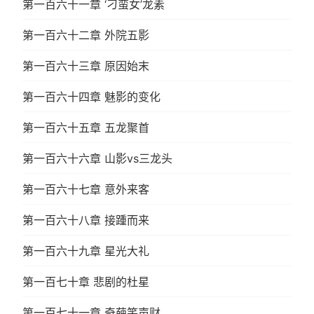
第一百六十一章 ‘刁蛮女’龙素
第一百六十二章 外院五影
第一百六十三章 原因始末
第一百六十四章 魅影的变化
第一百六十五章 五龙聚首
第一百六十六章 山影vs三龙头
第一百六十七章 意外来客
第一百六十八章 接踵而来
第一百六十九章 星光大礼
第一百七十章 悲剧的杜星
第一百七十一章 奇葩笑声财