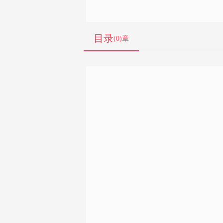
图
目录
(0)章
片