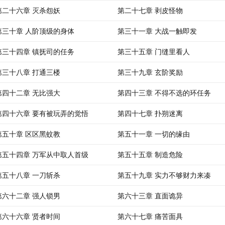
第二十六章 灭杀怨妖
第二十七章 剥皮怪物
第三十章 人阶顶级的身体
第三十一章 大战一触即发
第三十四章 镇抚司的任务
第三十五章 门缝里看人
第三十八章 打通三楼
第三十九章 玄阶奖励
第四十二章 无比强大
第四十三章 不得不选的环任务
第四十六章 要有被玩弄的觉悟
第四十七章 扑朔迷离
第五十章 区区黑蚊教
第五十一章 一切的缘由
第五十四章 万军从中取人首级
第五十五章 制造危险
第五十八章 一刀斩杀
第五十九章 实力不够财力来凑
第六十二章 强人锁男
第六十三章 直面诡异
第六十六章 贤者时间
第六十七章 痛苦面具