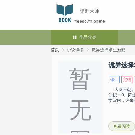
资源大师
freedown.online
作品分类
首页
小说详情
诡异选择求生游戏
诡异选择
暂
修仙
完结
大秦王朝
知识：9。阵
无
学堂内，许豪
免费阅读