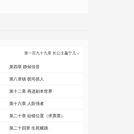
第一百九十九章 长公主赢宁儿
第四章 静候佳音
第八章镇 抚司抓人
第十二章 再进副本世界
第十六章 人阶强者
第二十章 站错位置（求票票）
第二十四章 生死横跳