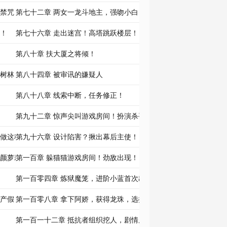
法禁咒！
第七十二章 两女一龙斗地主，强吻小白！
口！
第七十六章 走出迷宫！高塔跳跃楼层！
第八十章 扶大厦之将倾！
小树林！
第八十四章 被审讯的嫌疑人
第八十八章 线索中断，任务修正！
第九十二章 惊声尖叫游戏房间！扮演杀手！
我做这种事！
第九十六章 设计陷害？揪出幕后主使！
童颜萝莉！
第一百章 躲猫猫游戏房间！劲敌出现！
第一百零四章 炼狱魔笼，进阶小蓝首次出战！
放产假！
第一百零八章 拿下阿娇，获得龙珠，选择奖励
第一百一十二章 抵抗者组织挖人，剧情反转！