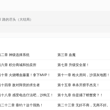
章 路的尽头（大结局）
第二章 神级选择系统
第三章 血魔
第六章 积分商城和拍卖所
第七章 升级安全屋！
第十章 火烧嗜血藤蔓！拿下MVP！
第十一章 枪火房间，沙漠灰地图！
第十四章 敌对阵营的求生者
第十五章 单杀开膛手杰克！
第十八章 感受电击疗法吧，沙狗王！
第十九章 你是捅了螃蟹窝？！
再改！
第二十二章 垂钓？这个我熟！
第二十三章 无奸不商，无商不奸。